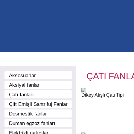
ANA SAYFA
HAKKIMIZDA
ÜRÜNLER
FİYAT LİSTEL
ÇATI FANL
Aksesuarlar
Aksiyal fanlar
Çatı fanları
Dikey Atışlı Çatı Tipi
Çift Emişli Santrifüj Fanlar
Dosmestik fanlar
Duman egzoz fanları
Elektrikli ısıtıcılar