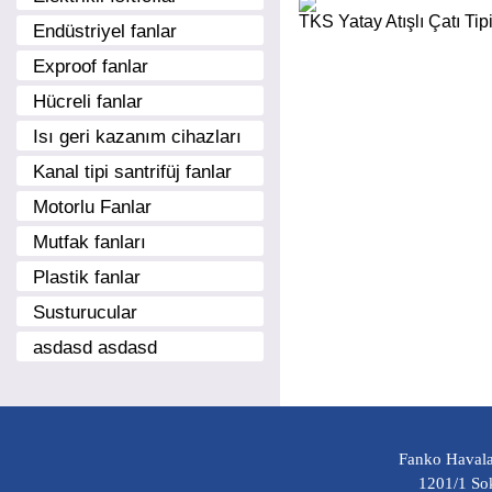
TKS Yatay Atışlı Çatı Tip
Endüstriyel fanlar
Exproof fanlar
Hücreli fanlar
Isı geri kazanım cihazları
Kanal tipi santrifüj fanlar
Motorlu Fanlar
Mutfak fanları
Plastik fanlar
Susturucular
asdasd asdasd
Fanko Havala
1201/1 Sok